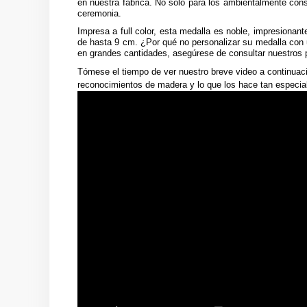
en nuestra fábrica. No solo para los ambientalmente cons
ceremonia.
Impresa a full color, esta medalla es noble, impresionan
de hasta 9 cm. ¿Por qué no personalizar su medalla con
en grandes cantidades, asegúrese de consultar nuestros p
Tómese el tiempo de ver nuestro breve video a continuac
reconocimientos de madera y lo que los hace tan especia