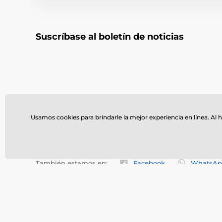
Suscríbase al boletín de noticias
Necesita ayuda ?
Usamos cookies para brindarle la mejor experiencia en línea. Al h
614 235 3069
vent
online
Llámanos
Mo-Fr 9-18, Sa 9-13
o escri
También estamos en:
Facebook
WhatsAp