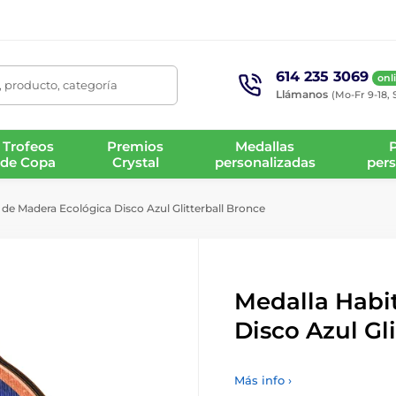
614 235 3069
onl
 producto, categoría
Llámanos
(Mo-Fr 9-18, 
Trofeos
Premios
Medallas
de Copa
Crystal
personalizadas
pers
de Madera Ecológica Disco Azul Glitterball Bronce
Medalla Habi
Disco Azul Gl
Más info ›