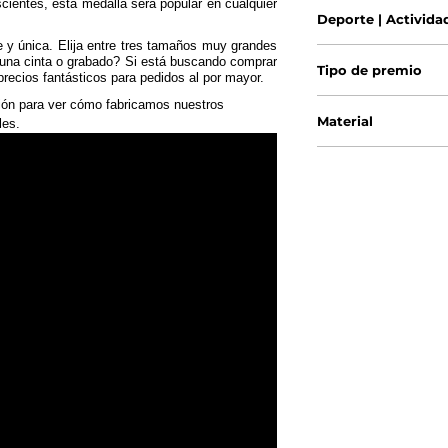
cientes, esta medalla será popular en cualquier
Deporte | Activida
te y única. Elija entre tres tamaños muy grandes
 una cinta o grabado? Si está buscando comprar
Tipo de premio
recios fantásticos para pedidos al por mayor.
ión para ver cómo fabricamos nuestros
Material
les.