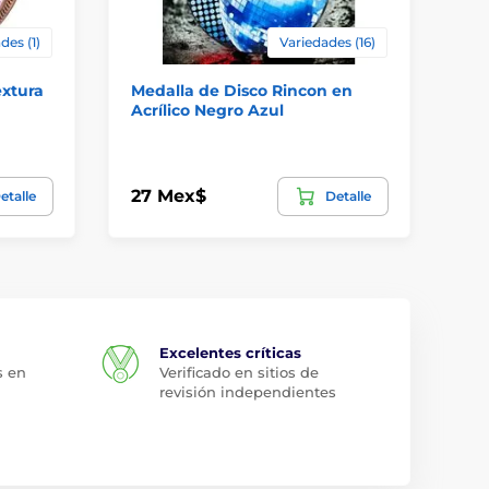
des (1)
Variedades (16)
extura
Medalla de Disco Rincon en
Me
Acrílico Negro Azul
Te
3D
27 Mex$
69
etalle
Detalle
Excelentes críticas
s en
Verificado en sitios de
revisión independientes