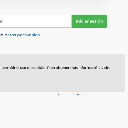
il
Iniciar sesión
de
datos personales
do
Quiénes somos
a permitir el uso de cookies. Para obtener más información, visite
Personalización
Vídeos
Acerca de Trophy monster
s
Servicios