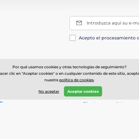
Introduzca aquí su e-ma
Acepto el procesamiento 
Por qué usamos cookies y otras tecnologías de seguimiento?
Acerca de su pedi
acer clic en "Aceptar cookies" o en cualquier contenido de este sitio, acept
nuestra
política de cookies
.
as@trophymonster.mx
Información de entrega
ba
En cualquier momento
No aceptar
Aceptar cookies
Política de privacidad
p
Términos y condiciones
Reembolsos y sustitucione
Seguimiento de la orden
Testimonios