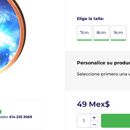
Elige la talla:
7cm
8cm
9cm
Personalice su produ
Seleccione primero una v
49 Mex$
ndedor
614 235 3069