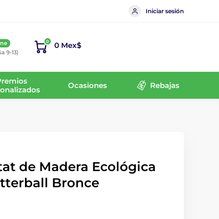
Iniciar sesión
0
ine
0 Mex$
Sa 9-13)
Premios
Ocasiones
Rebajas
onalizados
tat de Madera Ecológica
itterball Bronce