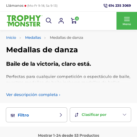
614 235 3069
Llámanos
(Mo-Fr 9-18, Sa 9-13)
0
Menú
Inicio
Medallas
Medallas de danza
Medallas de danza
Baile de la victoria, claro está.
Perfectas para cualquier competición o espectáculo de baile,
nuestras medallas de baile incluyen medallas de ballet,
medallas de mejor bailarín, medallas de baile irlandés,
medallas de baile de salón, medallas de baile hip hop y
Ver descripción completa
›
más. Elige su propia cinta, agregue un logotipo
personalizado gratuito y obtenga un grabado personalizado.
Clasificar por
Filtro
Mostrar 1-24 desde 53 Productos