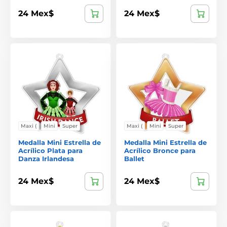
24 Mex$
24 Mex$
Maxi (
Mini
Super
Maxi (
Mini
Super
Medalla Mini Estrella de
Medalla Mini Estrella de
Acrílico Plata para
Acrílico Bronce para
Danza Irlandesa
Ballet
24 Mex$
24 Mex$