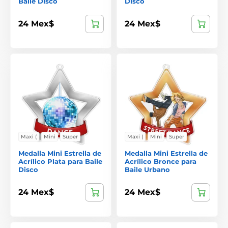
Baile Disco
Disco
24 Mex$
24 Mex$
Maxi (
Mini
Super
Maxi (
Mini
Super
Medalla Mini Estrella de
Medalla Mini Estrella de
Acrílico Plata para Baile
Acrílico Bronce para
Disco
Baile Urbano
24 Mex$
24 Mex$