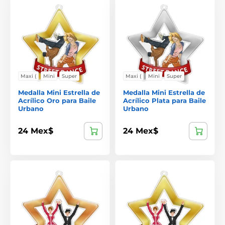
Maxi (
Mini
Super
Maxi (
Mini
Super
Medalla Mini Estrella de
Medalla Mini Estrella de
Acrílico Oro para Baile
Acrílico Plata para Baile
Urbano
Urbano
24 Mex$
24 Mex$