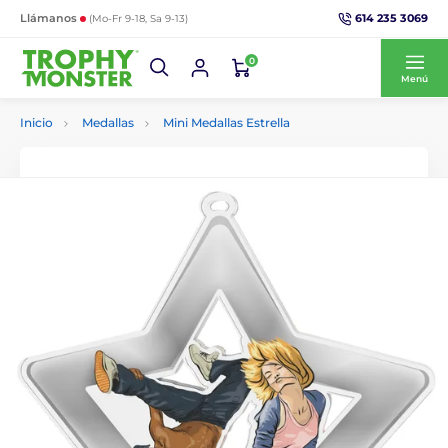
614 235 3069
Llámanos
(Mo-Fr 9-18, Sa 9-13)
0
Menú
Inicio
Medallas
Mini Medallas Estrella