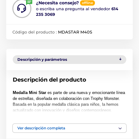
¿Necesita consejo?
offline
o escriba una pregunta al vendedor
614
235 3069
Código del producto :
MDASTAR M40S
Descripción y parámetros
Descripción del producto
Medalla Mini Star
es parte de una nueva y emocionante línea
de estrellas, diseñada en colaboración con Trophy Monster.
Basada en la popular medalla clásica para niños, la hemos
actualizado con innovación y diseños contemporáneos.
También hemos creado dos tamaños más grandes, la MAXI
STAR y la SUPER MAXI STAR.
Ver descripción completa
Cortada en una forma especial, esta medalla presenta una
impresión en color de alta calidad en el reverso del acrílico de