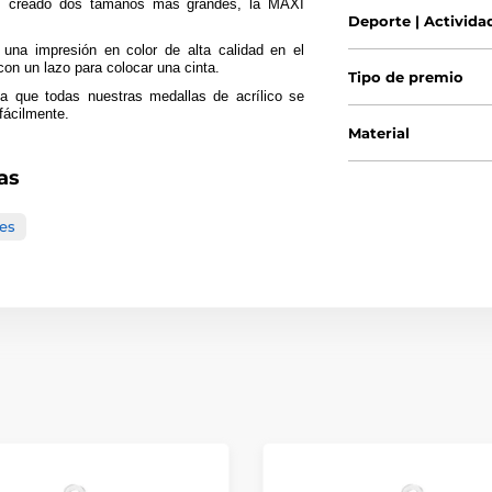
s creado dos tamaños más grandes, la MAXI
Deporte | Activida
una impresión en color de alta calidad en el
con un lazo para colocar una cinta.
Tipo de premio
a que todas nuestras medallas de acrílico se
fácilmente.
Material
as
es