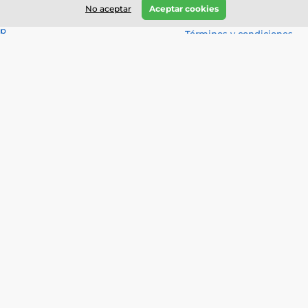
ba
En cualquier momento
No aceptar
Aceptar cookies
Política de privacidad
p
Términos y condiciones
Reembolsos y sustitucione
Seguimiento de la orden
Testimonios
Póngase en contacto con
Preguntas Frecuentes
¿Por qué comprarnos?