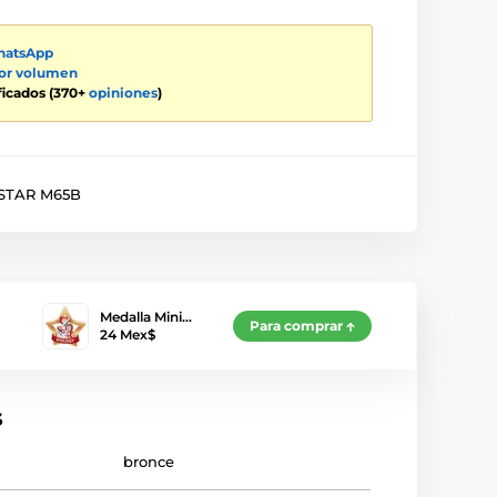
atsApp
por volumen
ificados (370+
opiniones
)
STAR M65B
Medalla Mini…
Para comprar
24 Mex$
s
bronce