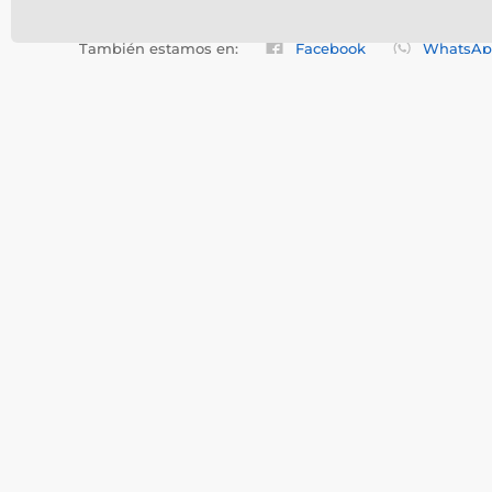
Llámanos
Mo-Fr 9-18, Sa 9-13
o escri
También estamos en:
Facebook
WhatsAp