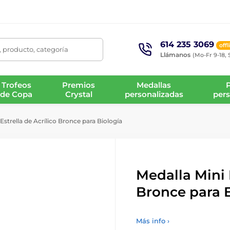
614 235 3069
offl
 producto, categoría
Llámanos
(Mo-Fr 9-18, 
Trofeos
Premios
Medallas
de Copa
Crystal
personalizadas
pers
Estrella de Acrílico Bronce para Biología
Medalla Mini E
Bronce para 
Más info ›