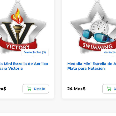
Variedades (3)
Varieda
a Mini Estrella de Acrílico
Medalla Mini Estrella de A
para Victoria
Plata para Natación
ex$
24 Mex$
Detalle
D