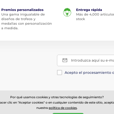
Premios personalizados
Entrega rápida
Una gama inigualable de
Más de 4,000 artículo
diseños de trofeos y
stock
medallas con personalización
a medida.
Introduzca aquí su e-ma
Acepto el procesamiento 
Por qué usamos cookies y otras tecnologías de seguimiento?
Acerca de su pedi
acer clic en "Aceptar cookies" o en cualquier contenido de este sitio, acept
nuestra
política de cookies
.
as@trophymonster.mx
Información de entrega