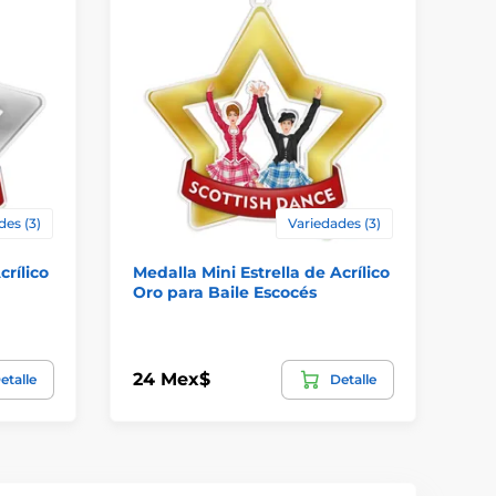
des (3)
Variedades (3)
crílico
Medalla Mini Estrella de Acrílico
Me
Oro para Baile Escocés
Or
24 Mex$
24
etalle
Detalle