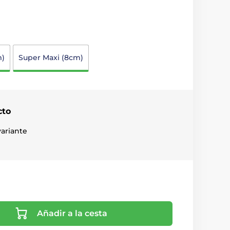
m)
Super Maxi (8cm)
cto
ariante
Añadir a la cesta