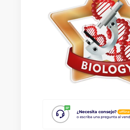
¿Necesita consejo?
offline
o escriba una pregunta al ve