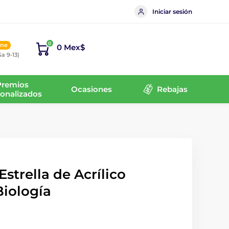
Iniciar sesión
0
ine
0 Mex$
Sa 9-13)
Premios
Ocasiones
Rebajas
onalizados
strella de Acrílico
Biología