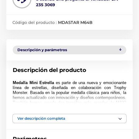
235 3069
Código del producto :
MDASTAR M64B
Descripción y parámetros
Descripción del producto
Medalla Mini Estrella
es parte de una nueva y emocionante
línea de estrellas, diseñada en colaboración con Trophy
Monster. Basada en la popular medalla clásica para niños, la
hemos actualizado con innovación y diseños contemporáneos.
También hemos creado dos tamaños más grandes, la MAXI
ESTRELLA y la SUPER MAXI ESTRELLA.
Cortada en una forma especial, esta medalla presenta una
Ver descripción completa
impresión en color de alta calidad en el reverso del acrílico de
4 mm de grosor. La medalla viene con un lazo para colocar
una cinta.
Perfecta para niños, niñas y escuelas. Tenga en cuenta que