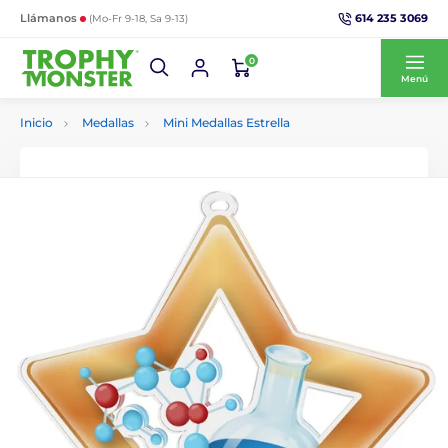
614 235 3069
Llámanos
(Mo-Fr 9-18, Sa 9-13)
0
Menú
Inicio
Medallas
Mini Medallas Estrella