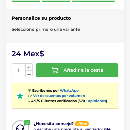
Personalice su producto
Seleccione primero una variante
24 Mex$
Añadir a la cesta
💬
Escríbenos por
WhatsApp
👉
Ver descuentos por volumen
⭐
4.9/5 Clientes verificados (370+
opiniones
)
¿Necesita consejo?
offline
o escriba una pregunta al vendedor
614