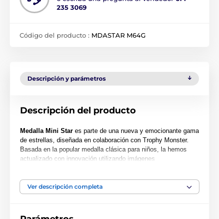
235 3069
Código del producto :
MDASTAR M64G
Descripción y parámetros
Descripción del producto
Medalla Mini Star
es parte de una nueva y emocionante gama
de estrellas, diseñada en colaboración con Trophy Monster.
Basada en la popular medalla clásica para niños, la hemos
actualizado con innovación utilizando imágenes
contemporáneas. También hemos creado dos tamaños más
grandes, la MAXI STAR y la SUPER MAXI STAR.
Ver descripción completa
Cortada en una forma especial, esta medalla presenta una
impresión en color de alta calidad en el reverso del acrílico de
0.4 cm de grosor. La medalla viene con un lazo para colocar