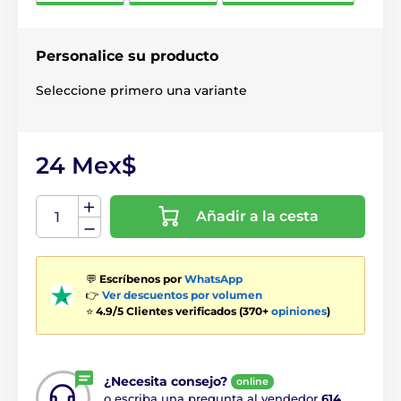
Personalice su producto
Seleccione primero una variante
24 Mex$
Añadir a la cesta
💬
Escríbenos por
WhatsApp
👉
Ver descuentos por volumen
⭐
4.9/5 Clientes verificados (370+
opiniones
)
¿Necesita consejo?
online
o escriba una pregunta al vendedor
614