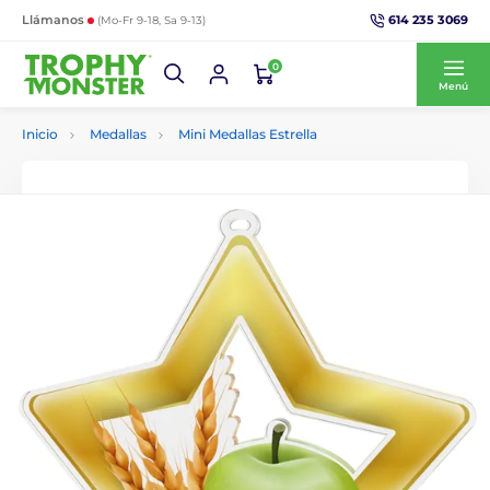
614 235 3069
Llámanos
(Mo-Fr 9-18, Sa 9-13)
0
Menú
Inicio
Medallas
Mini Medallas Estrella