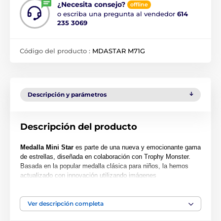
¿Necesita consejo?
offline
o escriba una pregunta al vendedor
614
235 3069
Código del producto :
MDASTAR M71G
Descripción y parámetros
Descripción del producto
Medalla Mini Star
es parte de una nueva y emocionante gama
de estrellas, diseñada en colaboración con Trophy Monster.
Basada en la popular medalla clásica para niños, la hemos
actualizado con innovación utilizando imágenes
contemporáneas. También hemos creado dos tamaños más
grandes, la MAXI STAR y la SUPER MAXI STAR.
Ver descripción completa
Cortada en una forma especial, esta medalla presenta una
impresión en color de alta calidad en el reverso del acrílico de