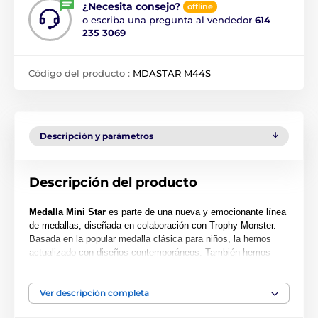
¿Necesita consejo?
offline
o escriba una pregunta al vendedor
614
235 3069
Código del producto :
MDASTAR M44S
Descripción y parámetros
Descripción del producto
Medalla Mini Star
es parte de una nueva y emocionante línea
de medallas, diseñada en colaboración con Trophy Monster.
Basada en la popular medalla clásica para niños, la hemos
actualizado con diseños contemporáneos. También hemos
creado dos tamaños más grandes, la MAXI STAR y la SUPER
MAXI STAR.
Ver descripción completa
Cortada en una forma especial, esta medalla presenta una
impresión en color de alta calidad en el reverso del acrílico de