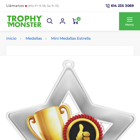
614 235 3069
Llámanos
(Mo-Fr 9-18, Sa 9-13)
0
Menú
Inicio
Medallas
Mini Medallas Estrella