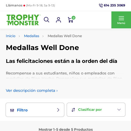
614 235 3069
Llámanos
(Mo-Fr 9-18, Sa 9-13)
0
Menú
Inicio
Medallas
Medallas Well Done
Medallas Well Done
Las felicitaciones están a la orden del día
Recompense a sus estudiantes, niños o empleados con
medallas de Bien Hecho. Personalice sus medallas de Bien
Hecho y de Pulgar Hacia Arriba con grabado, selección de
cintas e inserción de logotipo gratuita.
Ver descripción completa
›
Clasificar por
Filtro
Mostrar 1-5 desde 5 Productos