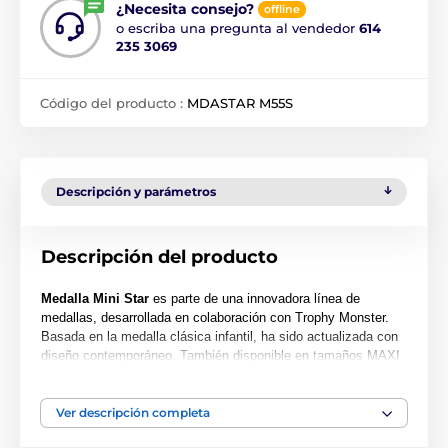
¿Necesita consejo?
offline
o escriba una pregunta al vendedor
614
235 3069
Código del producto :
MDASTAR M55S
Descripción y parámetros
Descripción del producto
Medalla Mini Star
es parte de una innovadora línea de
medallas, desarrollada en colaboración con Trophy Monster.
Basada en la medalla clásica infantil, ha sido actualizada con
diseño contemporáneo. También disponible en tamaños MAXI
STAR y SUPER MAXI STAR.
Cortada en una forma especial, esta medalla presenta una
Ver descripción completa
impresión a color de alta calidad en el reverso del acrílico de
0.4 cm de grosor. Incluye un lazo para colocar cinta.