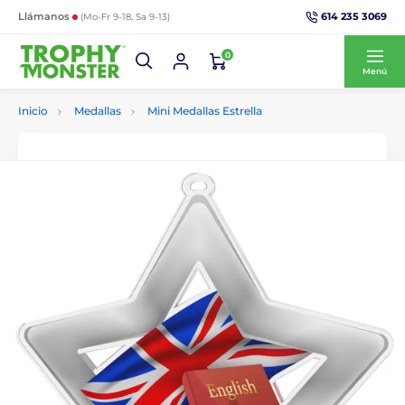
614 235 3069
Llámanos
(Mo-Fr 9-18, Sa 9-13)
0
Menú
Inicio
Medallas
Mini Medallas Estrella