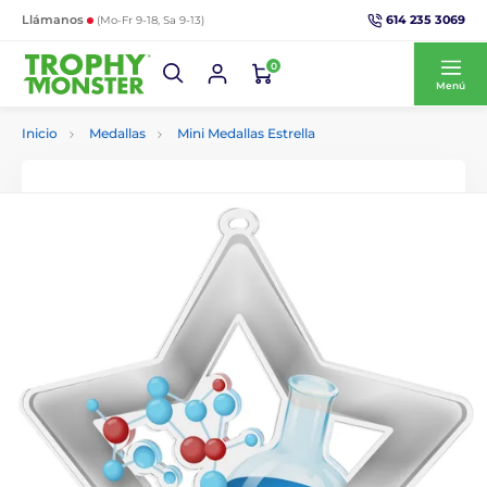
614 235 3069
Llámanos
(Mo-Fr 9-18, Sa 9-13)
0
Menú
Inicio
Medallas
Mini Medallas Estrella