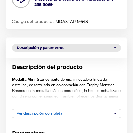
235 3069
Código del producto :
MDASTAR M64S
Descripción y parámetros
Descripción del producto
Medalla Mini Star
es parte de una innovadora línea de
estrellas, desarrollada en colaboración con Trophy Monster.
Basada en la medalla clásica para niños, la hemos actualizado
con diseño contemporáneo. También ofrecemos dos tamaños
adicionales: MAXI STAR y SUPER MAXI STAR.
Cortada en una forma especial, esta medalla presenta una
Ver descripción completa
impresión a color de alta calidad en el reverso del acrílico de
0.4 cm de grosor. La medalla incluye un ojal para colocar una
cinta.