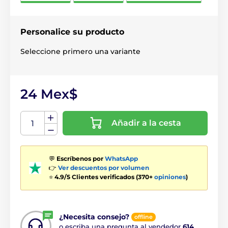
Personalice su producto
Seleccione primero una variante
24 Mex$
Añadir a la cesta
💬
Escríbenos por
WhatsApp
👉
Ver descuentos por volumen
⭐
4.9/5 Clientes verificados (370+
opiniones
)
¿Necesita consejo?
offline
o escriba una pregunta al vendedor
614