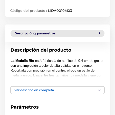
Código del producto :
MDA0010M03
Descripción y parámetros
Descripción del producto
La Medalla Río
está fabricada de acrílico de 0.4 cm de grosor
con una impresión a color de alta calidad en el reverso.
Recortada con precisión en el centro, ofrece un estilo de
medalla único. Elija entre tres tamaños. La medalla viene con
un orificio para acomodar una cinta.
Tenga en cuenta que todas nuestras medallas de acrílico se
Ver descripción completa
entregan con una película protectora que se puede retirar
fácilmente.
Parámetros
El producto aparece en las categorías