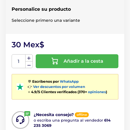
Personalice su producto
Seleccione primero una variante
30 Mex$
Añadir a la cesta
💬
Escríbenos por
WhatsApp
👉
Ver descuentos por volumen
⭐
4.9/5 Clientes verificados (370+
opiniones
)
¿Necesita consejo?
offline
o escriba una pregunta al vendedor
614
235 3069