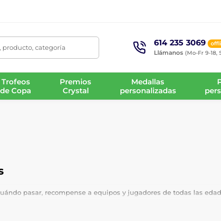
614 235 3069
offl
 producto, categoría
Llámanos
(Mo-Fr 9-18, 
Trofeos
Premios
Medallas
de Copa
Crystal
personalizadas
pers
s
cuándo pasar, recompense a equipos y jugadores de todas las edad
ige su propia cinta, agregue un logotipo personalizado gratuito y 