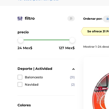
filtro
31
Ordenar por:
R
Se ofrece 31 
precio
Mostrar 1-24 des
24 Mex$
127 Mex$
Deporte | Actividad
Baloncesto
(31)
Navidad
(2)
Colores