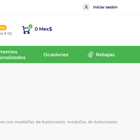
Iniciar sesión
0
ine
0 Mex$
Sa 9-13)
Premios
Ocasiones
Rebajas
onalizados
es con medallas de baloncesto, medallas de baloncesto
obtenga un grabado personalizado.