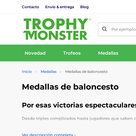
Contacto
Envío & entrega
Blog
Por ejemplo,
Novedad
Trofeos
Medallas
Inicio
Medallas
Medallas de baloncesto
Medallas de baloncesto
Por esas victorias espectaculare
Desde triples complicados hasta jugadores que saben 
juvenil y medallas de baloncesto para niñas y niños. El
Ver descripción completa
›