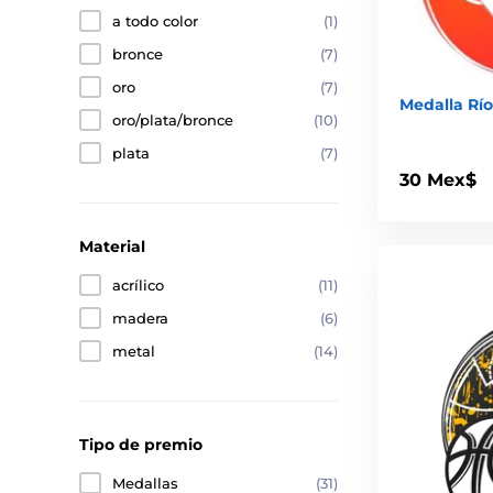
a todo color
(1)
bronce
(7)
oro
(7)
Medalla Rí
oro/plata/bronce
(10)
plata
(7)
30 Mex$
Material
acrílico
(11)
madera
(6)
metal
(14)
Tipo de premio
Medallas
(31)