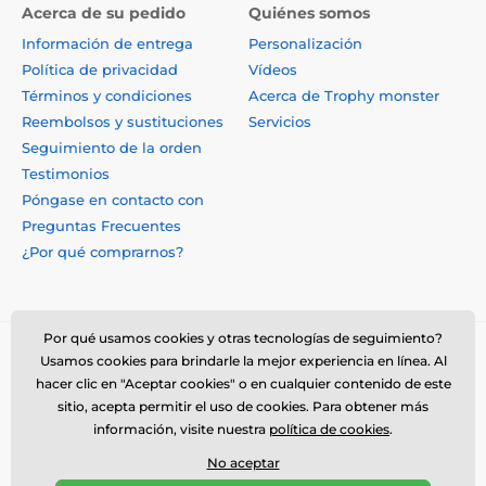
Entrega rápida
Más de 4,000 artículos en stock
Excelentes críticas
Verificado en sitios de revisión independientes
Suscríbase al boletín de noticias
Introduzca aquí su e-mail
Iniciar sesión
Acepto el procesamiento de
datos personales
Necesita ayuda ?
offline
Por qué usamos cookies y otras tecnologías de seguimiento?
Usamos cookies para brindarle la mejor experiencia en línea. Al
El servicio de atención al cliente está disponible
hacer clic en "Aceptar cookies" o en cualquier contenido de este
614 235 3069
sitio, acepta permitir el uso de cookies. Para obtener más
ventas@trophymonster.mx
información, visite nuestra
política de cookies
.
No aceptar
También estamos en:
Facebook
WhatsApp