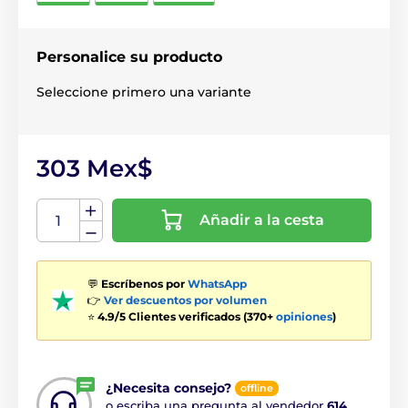
Personalice su producto
Seleccione primero una variante
303 Mex$
Añadir a la cesta
💬
Escríbenos por
WhatsApp
👉
Ver descuentos por volumen
⭐
4.9/5 Clientes verificados (370+
opiniones
)
¿Necesita consejo?
offline
o escriba una pregunta al vendedor
614