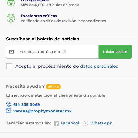
Variedades (12)
Trofeo de Juegos de Cartas
Trofeo Arden de
Ases 2026
con Escudo de C
149 Mex$
156 Mex$
Detalle
Grabado gratuito
Grabado de texto en placa plana gratuito en todos los
trofeos.
Premios personalizados
Una gama inigualable de diseños de trofeos y medallas con
personalización a medida.