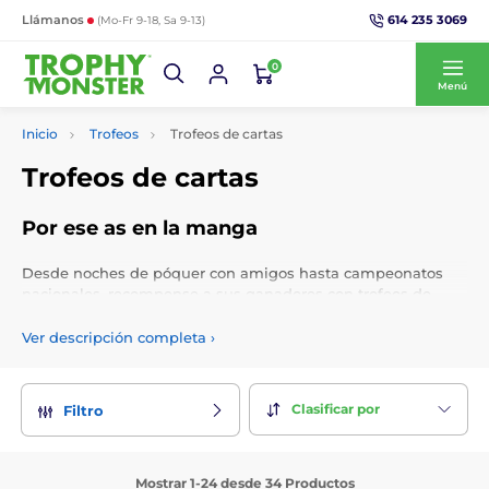
614 235 3069
Llámanos
(Mo-Fr 9-18, Sa 9-13)
0
Menú
Inicio
Trofeos
Trofeos de cartas
Trofeos de cartas
Por ese as en la manga
Desde noches de póquer con amigos hasta campeonatos
nacionales, recompense a sus ganadores con trofeos de
póquer y trofeos de cartas. Obtenga grabado personalizado
e inserción de logotipo de forma gratuita.
Ver descripción completa
›
Clasificar por
Filtro
Mostrar 1-24 desde 34 Productos