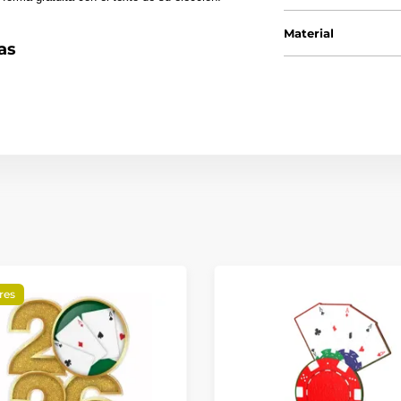
Material
as
res