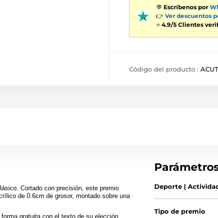
💬
Escríbenos por
Wh
👉
Ver descuentos 
⭐
4.9/5 Clientes ver
Código del producto :
ACU
Parámetro
Deporte | Activida
ásico. Cortado con precisión, este premio
crílico de 0.6cm de grosor, montado sobre una
Tipo de premio
forma gratuita con el texto de su elección.