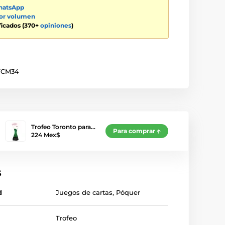
atsApp
por volumen
ificados (370+
opiniones
)
TCM34
Trofeo Toronto para…
Para comprar
224 Mex$
s
d
Juegos de cartas
,
Póquer
Trofeo