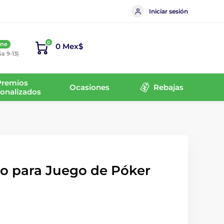
Iniciar sesión
0
ine
0 Mex$
Sa 9-13)
Premios
Ocasiones
Rebajas
onalizados
to para Juego de Póker