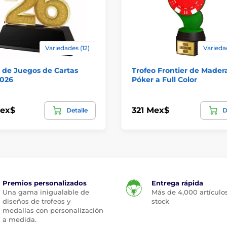
Variedades (12)
Varieda
 de Juegos de Cartas
Trofeo Frontier de Mader
2026
Póker a Full Color
Mex$
321 Mex$
Detalle
D
Premios personalizados
Entrega rápida
Una gama inigualable de
Más de 4,000 artículo
diseños de trofeos y
stock
medallas con personalización
a medida.