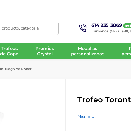
614 235 3069
onl
 producto, categoría
Llámanos
(Mo-Fr 9-18, 
Trofeos
Premios
Medallas
de Copa
Crystal
personalizadas
pers
ra Juego de Póker
Trofeo Toron
Más info ›