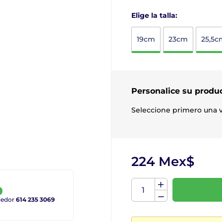
Elige la talla:
19cm
23cm
25,5c
Personalice su produ
Seleccione primero una v
224 Mex$
ndedor
614 235 3069