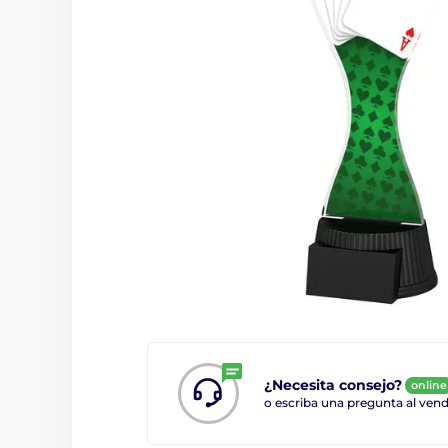
¿Necesita consejo?
online
o escriba una pregunta al ve