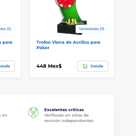
des (5)
Variedades (9)
a para
Trofeo Viena de Acrílico para
Co
Póker
Pl
448 Mex$
81
etalle
Detalle
Excelentes críticas
s en
Verificado en sitios de
revisión independientes