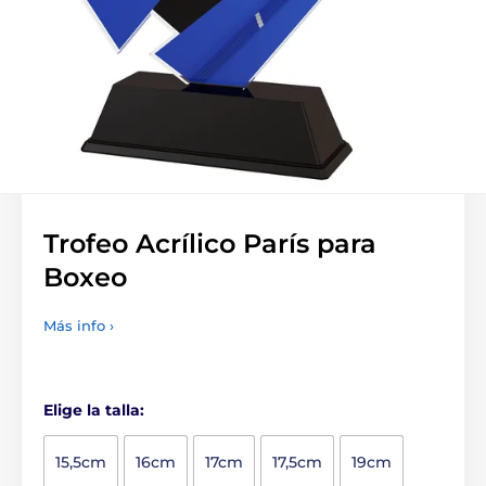
Trofeo Acrílico París para
Boxeo
Más info ›
Elige la talla:
15,5cm
16cm
17cm
17,5cm
19cm