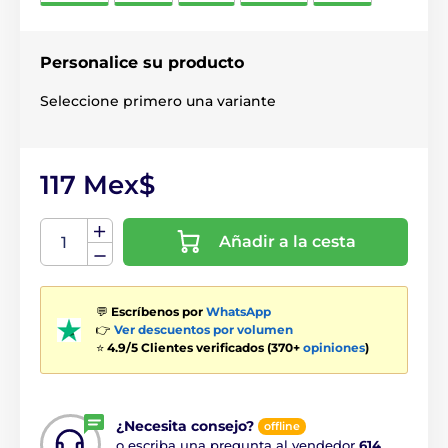
Personalice su producto
Seleccione primero una variante
117 Mex$
Añadir a la cesta
💬
Escríbenos por
WhatsApp
👉
Ver descuentos por volumen
⭐
4.9/5 Clientes verificados (370+
opiniones
)
¿Necesita consejo?
offline
o escriba una pregunta al vendedor
614