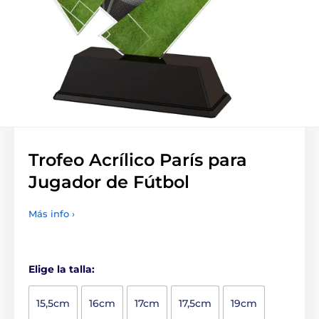
Trofeo Acrílico París para
Jugador de Fútbol
Más info ›
Elige la talla:
15,5cm
16cm
17cm
17,5cm
19cm