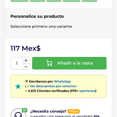
Personalice su producto
Seleccione primero una variante
117 Mex$
Añadir a la cesta
💬
Escríbenos por
WhatsApp
👉
Ver descuentos por volumen
⭐
4.9/5 Clientes verificados (370+
opiniones
)
¿Necesita consejo?
offline
o escriba una pregunta al vendedor
614