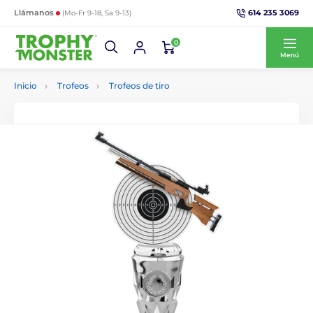
614 235 3069
Llámanos
(Mo-Fr 9-18, Sa 9-13)
0
Menú
Inicio
Trofeos
Trofeos de tiro