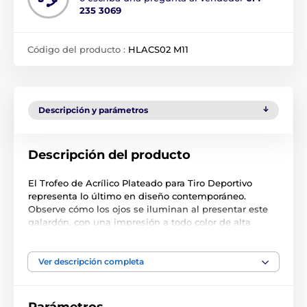
235 3069
Código del producto :
HLACS02 M11
Descripción y parámetros
Descripción del producto
El Trofeo de Acrílico Plateado para Tiro Deportivo
representa lo último en diseño contemporáneo.
Observe cómo los ojos se iluminan al presentar este
galardón, con una impresión a todo color de alta
calidad en el reverso de un acrílico de 4 mm de
grosor, montado sobre una elegante columna de
plástico plateado, que a su vez está montada sobre
Ver descripción completa
una base de mármol negro.
Disponible en 3 impresionantes tamaños. El premio