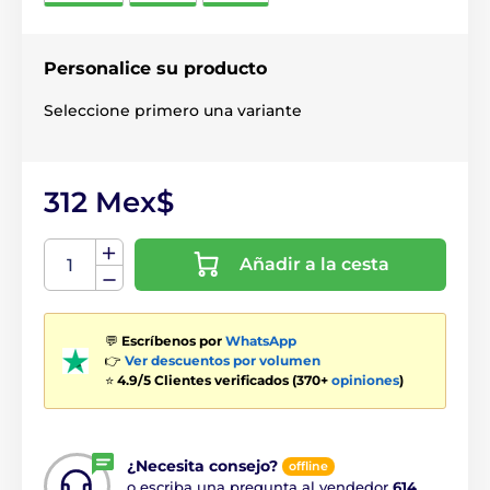
Personalice su producto
Seleccione primero una variante
312 Mex$
Añadir a la cesta
💬
Escríbenos por
WhatsApp
👉
Ver descuentos por volumen
⭐
4.9/5 Clientes verificados (370+
opiniones
)
¿Necesita consejo?
offline
o escriba una pregunta al vendedor
614