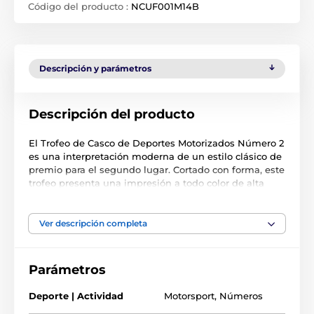
Código del producto :
NCUF001M14B
Descripción y parámetros
Descripción del producto
El Trofeo de Casco de Deportes Motorizados Número 2
es una interpretación moderna de un estilo clásico de
premio para el segundo lugar. Cortado con forma, este
trofeo presenta una impresión a todo color de alta
calidad en el reverso de un acrílico de 4 mm montado
sobre una base de PVC negro. Tamaño: 5 1/8".
Ver descripción completa
El producto aparece en las categorías
Parámetros
Trofeos 1º, 2º, 3º
Deporte | Actividad
Motorsport
,
Números
Trofeos de automovilismo