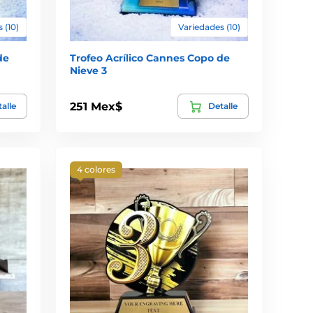
 (10)
Variedades (10)
de
Trofeo Acrílico Cannes Copo de
Nieve 3
251 Mex$
alle
Detalle
4 colores