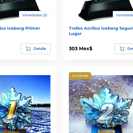
Variedades (3)
Variedade
lico Iceberg Primer
Trofeo Acrílico Iceberg Segu
Lugar
303 Mex$
Detalle
Det
4 colores