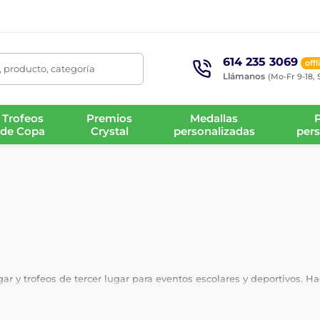
614 235 3069
offl
 producto, categoría
Llámanos
(Mo-Fr 9-18, 
Trofeos
Premios
Medallas
de Copa
Crystal
personalizadas
pers
ar y trofeos de tercer lugar para eventos escolares y deportivos. H
ambos de forma gratuita.