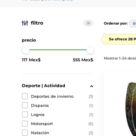
filtro
28
Ordenar por:
R
Se ofrece 28 
precio
Mostrar 1-24 des
117 Mex$
555 Mex$
Deporte | Actividad
Deportes de invierno
(3)
Disparos
(1)
Logros
(1)
Motorsport
(6)
Natación
(3)