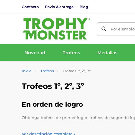
Contacto
Envío & entrega
Blog
Por ejemplo,
Novedad
Trofeos
Medallas
Inicio
Trofeos
Trofeos 1º, 2º, 3º
Trofeos 1º, 2º, 3º
En orden de logro
Obtenga trofeos de primer lugar, trofeos de segundo lug
segundo y tercer lugar y agregue su logotipo personal, 
Ver descripción completa
›