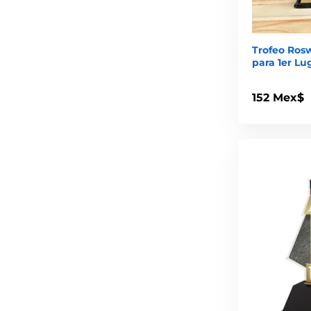
Trofeo Rosw
para 1er Lu
152 Mex$