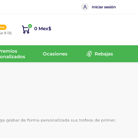
Iniciar sesión
0
ine
0 Mex$
Sa 9-13)
Premios
Ocasiones
Rebajas
onalizados
aga grabar de forma personalizada sus trofeos de primer,