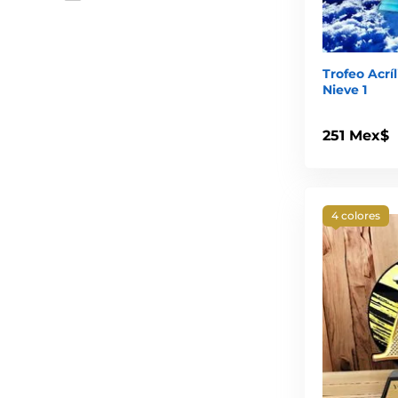
Trofeo Acrí
Nieve 1
251 Mex$
4 colores