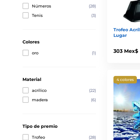
Números
(28)
Tenis
(3)
Trofeo Acrí
Lugar
Colores
303 Mex$
oro
(1)
Material
4 colores
acrílico
(22)
madera
(6)
Tipo de premio
Trofeo
(28)