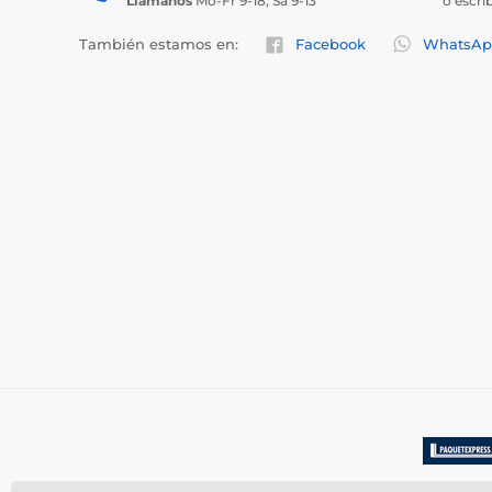
Llámanos
Mo-Fr 9-18, Sa 9-13
o escri
También estamos en:
Facebook
WhatsAp