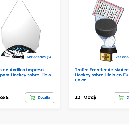
Variedades (5)
Varieda
 de Acrílico Impreso
Trofeo Frontier de Mader
para Hockey sobre Hielo
Hockey sobre Hielo en Ful
Color
Mex$
321 Mex$
Detalle
D