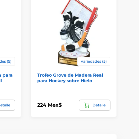
des (5)
Variedades (5)
a para
Trofeo Grove de Madera Real
Tr
l
para Hockey sobre Hielo
M
224 Mex$
11
etalle
Detalle