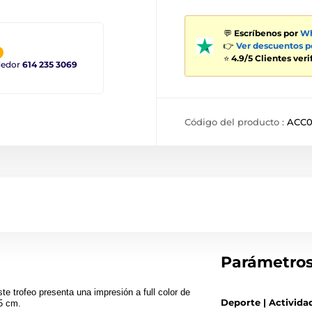
💬
Escríbenos por
Wh
👉
Ver descuentos 
⭐
4.9/5 Clientes ver
ndedor
614 235 3069
Código del producto :
ACC0
Parámetro
te trofeo presenta una impresión a full color de
Deporte | Activida
.5 cm.