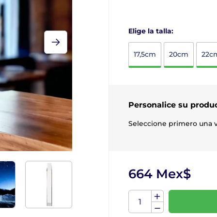
Elige la talla:
17,5cm
20cm
22c
Personalice su produ
Seleccione primero una v
664 Mex$