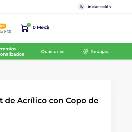
Iniciar sesión
0
ine
0 Mex$
Sa 9-13)
Premios
Ocasiones
Rebajas
onalizados
t de Acrílico con Copo de