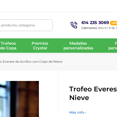
614 235 3069
offl
 producto, categoría
Llámanos
(Mo-Fr 9-18, 
Trofeos
Premios
Medallas
de Copa
Crystal
personalizadas
pers
o Everest de Acrílico con Copo de Nieve
Trofeo Everes
Nieve
Más info ›