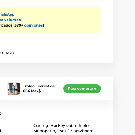
atsApp
por volumen
ificados (370+
opiniones
)
01 M20
Trofeo Everest de…
Para comprar
664 Mex$
s
Curling
,
Hockey sobre hielo
,
d
Monopatín
,
Esquí
,
Snowboard
,