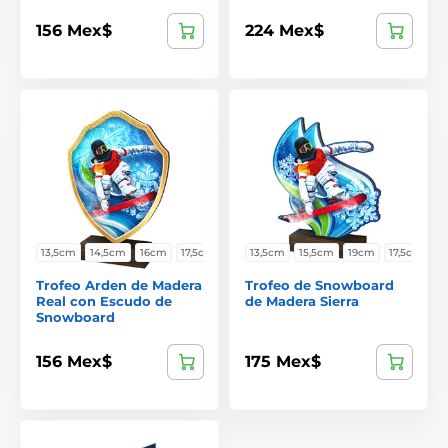
156 Mex$
224 Mex$
13,5cm
14,5cm
16cm
17,5cm
13,5cm
15,5cm
19cm
17,5cm
Trofeo Arden de Madera
Trofeo de Snowboard
Real con Escudo de
de Madera Sierra
Snowboard
156 Mex$
175 Mex$