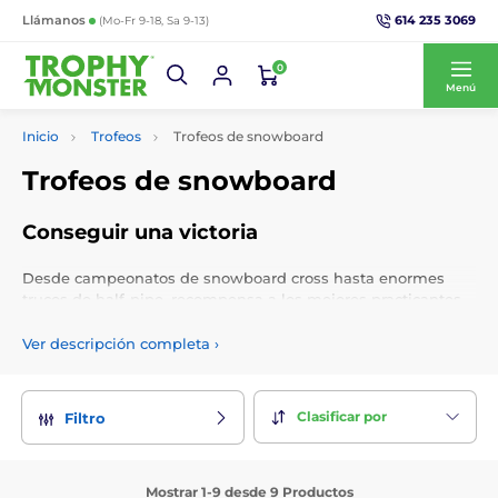
614 235 3069
Llámanos
(Mo-Fr 9-18, Sa 9-13)
0
Menú
Inicio
Trofeos
Trofeos de snowboard
Trofeos de snowboard
Conseguir una victoria
Desde campeonatos de snowboard cross hasta enormes
trucos de half-pipe, recompensa a los mejores practicantes
de snowboard en las pistas con trofeos de snowboard.
Agregue inserción de logotipo gratuita y grabado
Ver descripción completa
›
personalizado.
Clasificar por
Filtro
Mostrar 1-9 desde 9 Productos