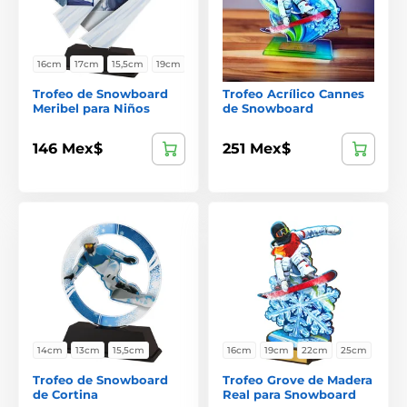
16cm
17cm
15,5cm
19cm
Trofeo de Snowboard
Trofeo Acrílico Cannes
Meribel para Niños
de Snowboard
146 Mex$
251 Mex$
14cm
13cm
15,5cm
16cm
19cm
22cm
25cm
Trofeo de Snowboard
Trofeo Grove de Madera
de Cortina
Real para Snowboard