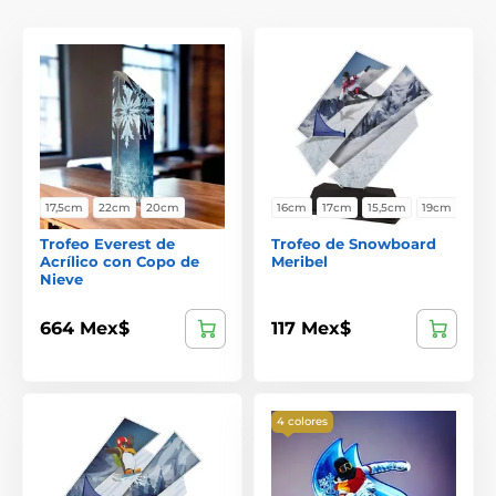
17,5cm
22cm
20cm
16cm
17cm
15,5cm
19cm
Trofeo Everest de
Trofeo de Snowboard
Acrílico con Copo de
Meribel
Nieve
664 Mex$
117 Mex$
4 colores