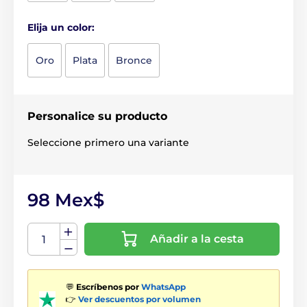
Elija un color:
Oro
Plata
Bronce
Personalice su producto
Seleccione primero una variante
98 Mex$
Añadir a la cesta
💬
Escríbenos por
WhatsApp
👉
Ver descuentos por volumen