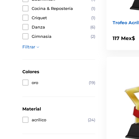
Cocina & Repostería
(1)
Criquet
(1)
Trofeo Acrí
Danza
(6)
Gimnasia
(2)
117 Mex$
Filtrar
Colores
oro
(19)
Material
acrílico
(24)