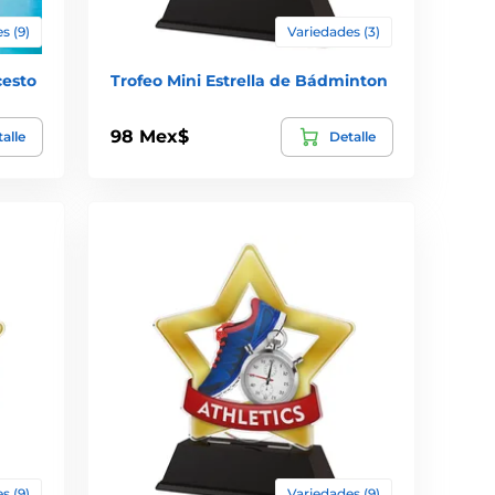
s (9)
Variedades (3)
cesto
Trofeo Mini Estrella de Bádminton
98 Mex$
alle
Detalle
s (9)
Variedades (9)