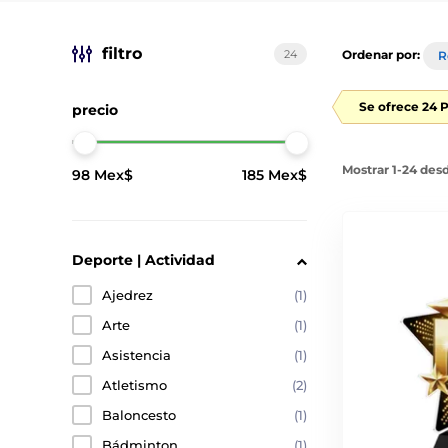
filtro
24
Ordenar por:
R
Se ofrece 24 
precio
Mostrar 1-24 des
98 Mex$
185 Mex$
Deporte | Actividad
Ajedrez
(1)
Arte
(1)
Asistencia
(1)
Atletismo
(2)
Baloncesto
(1)
Bádminton
(1)