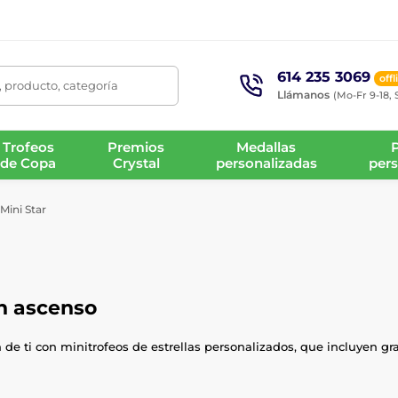
614 235 3069
offl
 producto, categoría
Llámanos
(Mo-Fr 9-18, 
Trofeos
Premios
Medallas
de Copa
Crystal
personalizadas
pers
Mini Star
en ascenso
de ti con minitrofeos de estrellas personalizados, que incluyen gra