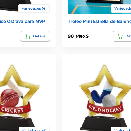
Variedades (4)
Variedade
lico Ostrava para MVP
Trofeo Mini Estrella de Balon
98 Mex$
Detalle
Det
Variedades (9)
Variedade