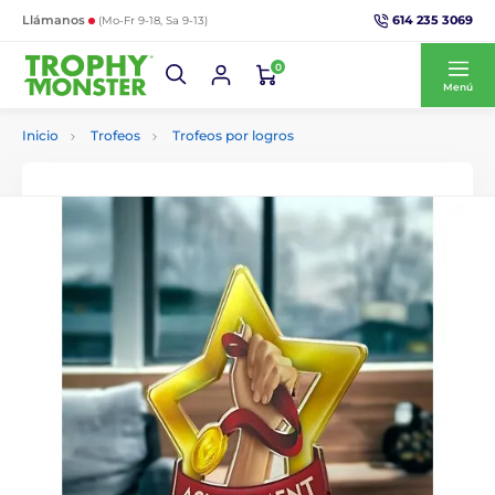
614 235 3069
Llámanos
(Mo-Fr 9-18, Sa 9-13)
0
Menú
Inicio
Trofeos
Trofeos por logros