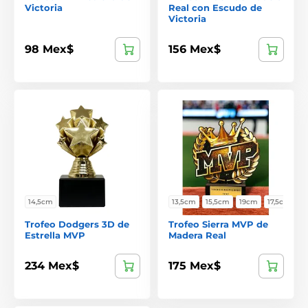
Victoria
Real con Escudo de
Victoria
98 Mex$
156 Mex$
14,5cm
13,5cm
15,5cm
19cm
17,5cm
Trofeo Dodgers 3D de
Trofeo Sierra MVP de
Estrella MVP
Madera Real
234 Mex$
175 Mex$