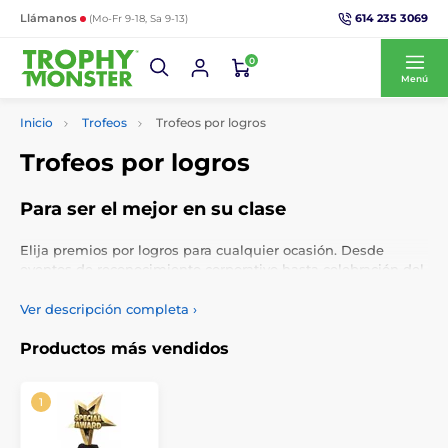
614 235 3069
Llámanos
(Mo-Fr 9-18, Sa 9-13)
0
Menú
Inicio
Trofeos
Trofeos por logros
Trofeos por logros
Para ser el mejor en su clase
Elija premios por logros para cualquier ocasión. Desde
eventos de reconocimiento corporativo hasta celebración del
éxito en el aula, seleccione trofeos de estatuas de logros,
réplicas de trofeos favoritos, estatuillas y más, con inserción
Ver descripción completa
›
de logotipo y grabado personalizado gratuitos.
Productos más vendidos