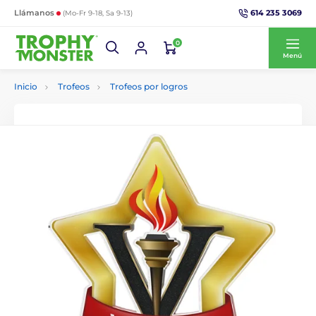
614 235 3069
Llámanos
(Mo-Fr 9-18, Sa 9-13)
0
Menú
Inicio
Trofeos
Trofeos por logros