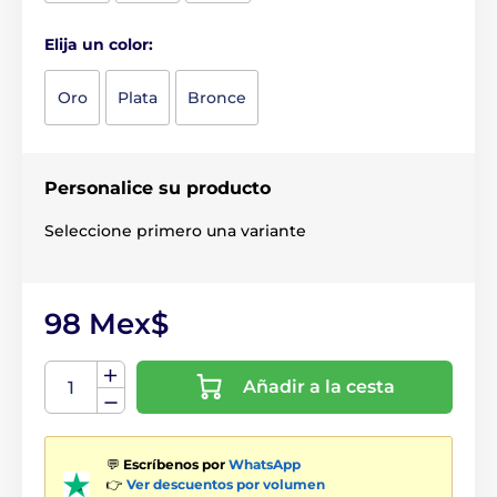
Elija un color:
Oro
Plata
Bronce
Personalice su producto
Seleccione primero una variante
98 Mex$
Añadir a la cesta
💬
Escríbenos por
WhatsApp
👉
Ver descuentos por volumen