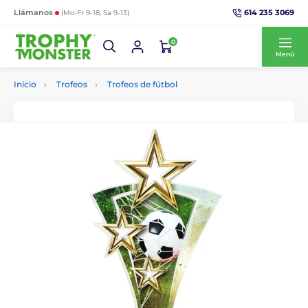
614 235 3069
Llámanos
(Mo-Fr 9-18, Sa 9-13)
0
Menú
Inicio
Trofeos
Trofeos de fútbol