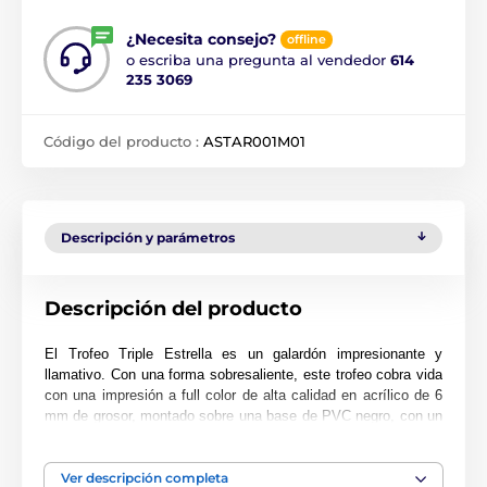
¿Necesita consejo?
offline
o escriba una pregunta al vendedor
614
235 3069
Código del producto :
ASTAR001M01
Descripción y parámetros
Descripción del producto
El Trofeo Triple Estrella es un galardón impresionante y
llamativo. Con una forma sobresaliente, este trofeo cobra vida
con una impresión a full color de alta calidad en acrílico de 6
mm de grosor, montado sobre una base de PVC negro, con un
diseño de triple estrella que centra la atención del trofeo.
El premio también incluye una placa adhesiva de grabado
Ver descripción completa