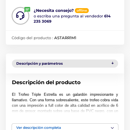
¿Necesita consejo?
offline
o escriba una pregunta al vendedor
614
235 3069
Código del producto :
ASTARR1M1
Descripción y parámetros
Descripción del producto
El Trofeo Triple Estrella es un galardón impresionante y
llamativo. Con una forma sobresaliente, este trofeo cobra vida
con una impresión a full color de alta calidad en acrílico de 6
mm de grosor, montado sobre una base de PVC negro, con un
diseño de triple estrella que centra la atención del trofeo.
El premio también incluye una placa adhesiva de grabado
Ver descripción completa