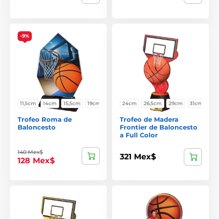
-9%
11,5cm
14cm
15,5cm
19cm
24cm
26,5cm
29cm
31cm
Trofeo Roma de
Trofeo de Madera
Baloncesto
Frontier de Baloncesto
a Full Color
140 Mex$
321 Mex$
128 Mex$