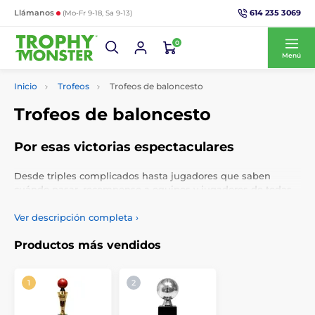
614 235 3069
Llámanos
(Mo-Fr 9-18, Sa 9-13)
0
Menú
Inicio
Trofeos
Trofeos de baloncesto
Trofeos de baloncesto
Por esas victorias espectaculares
Desde triples complicados hasta jugadores que saben
cuándo pasar, recompense a equipos y jugadores de todas
las edades con trofeos de baloncesto, trofeos de baloncesto
juvenil, trofeos de baloncesto para niñas y niños, y
Ver descripción completa
›
personalícelos con grabado e inserción de logotipo, de forma
gratuita.
Productos más vendidos