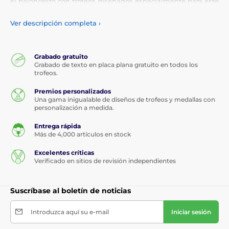
el baloncesto con trofeos diseñados especialmente para este
gran deporte.
Ver descripción completa
›
Desde figuras con balón hasta diseños personalizados con
nombre del equipo o torneo,
tenemos el trofeo ideal para
tu MVP, tu equipo campeón o ese partido épico
. Todos los
Grabado gratuito
modelos pueden llevar
grabado GRATIS
con texto, logo o
Grabado de texto en placa plana gratuito en todos los
fecha.
trofeos.
Entrega rápida y diseños que inspiran.
Premios personalizados
Porque cada canasta cuenta…
y cada triunfo merece un
Una gama inigualable de diseños de trofeos y medallas con
trofeo a la altura.
personalización a medida.
Entrega rápida
Más de 4,000 artículos en stock
Excelentes críticas
Verificado en sitios de revisión independientes
Suscríbase al boletín de noticias
Introduzca aquí su e-mail
Iniciar sesión