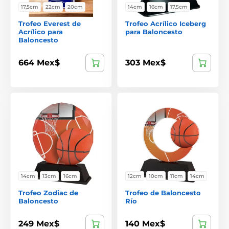
17,5cm
22cm
20cm
14cm
16cm
17,5cm
Trofeo Everest de
Trofeo Acrílico Iceberg
Acrílico para
para Baloncesto
Baloncesto
664 Mex$
303 Mex$
14cm
13cm
16cm
12cm
10cm
11cm
14cm
Trofeo Zodiac de
Trofeo de Baloncesto
Baloncesto
Río
249 Mex$
140 Mex$