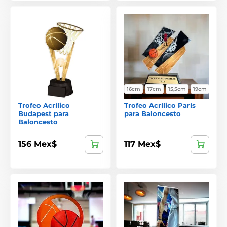
16cm
17cm
15,5cm
19cm
Trofeo Acrílico
Trofeo Acrílico París
Budapest para
para Baloncesto
Baloncesto
156 Mex$
117 Mex$