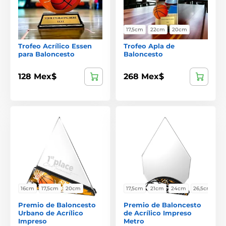
17,5cm
22cm
20cm
Trofeo Acrílico Essen
Trofeo Apla de
para Baloncesto
Baloncesto
128 Mex$
268 Mex$
16cm
17,5cm
20cm
17,5cm
21cm
24cm
26,5cm
Premio de Baloncesto
Premio de Baloncesto
Urbano de Acrílico
de Acrílico Impreso
Impreso
Metro