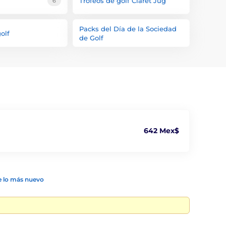
Trofeos de golf Claret Jug
6
Packs del Día de la Sociedad
olf
de Golf
642 Mex$
 lo más nuevo