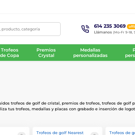
614 235 3069
offl
 producto, categoría
Llámanos
(Mo-Fr 9-18, 
Trofeos
Premios
Medallas
de Copa
Crystal
personalizadas
pers
dos trofeos de golf de cristal, premios de trofeos, trofeos de golf
liza tus trofeos, medallas y placas con grabado e inserción de logot
Trofeos de golf Nearest
Trofeos de go