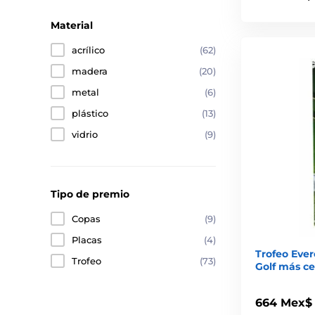
Material
acrílico
(62)
madera
(20)
metal
(6)
plástico
(13)
vidrio
(9)
Tipo de premio
Copas
(9)
Placas
(4)
Trofeo Ever
Trofeo
(73)
Golf más ce
664 Mex$