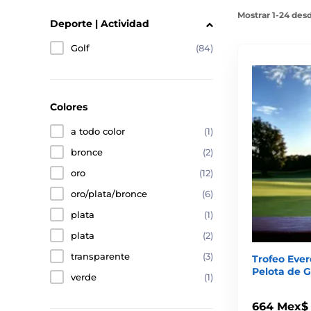
Mostrar 1-24 des
Deporte | Actividad
Golf
(84)
Colores
a todo color
(1)
bronce
(2)
oro
(12)
oro/plata/bronce
(6)
plata
(1)
plata
(2)
transparente
(3)
Trofeo Ever
Pelota de G
verde
(1)
664 Mex$