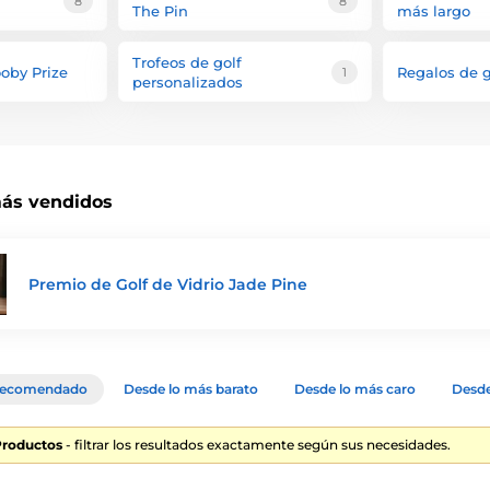
8
8
The Pin
más largo
Trofeos de golf
ooby Prize
Regalos de g
1
personalizados
ás vendidos
Premio de Golf de Vidrio Jade Pine
ecomendado
Desde lo más barato
Desde lo más caro
Desde
Productos
- filtrar los resultados exactamente según sus necesidades.