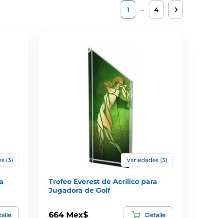
…
1
4
s (3)
Variedades (3)
a
Trofeo Everest de Acrílico para
Jugadora de Golf
664 Mex$
alle
Detalle