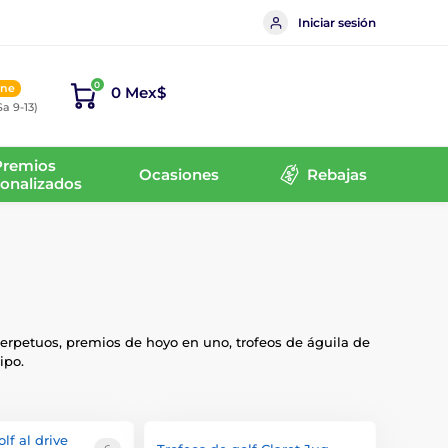
Iniciar sesión
0
ine
0 Mex$
Sa 9-13)
Premios
Ocasiones
Rebajas
onalizados
 perpetuos, premios de hoyo en uno, trofeos de águila de
ipo.
lf al drive