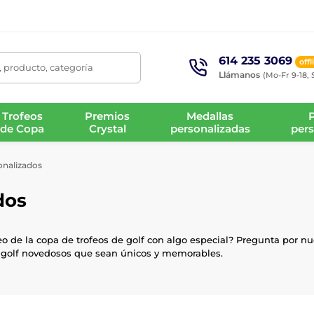
614 235 3069
offl
 producto, categoría
Llámanos
(Mo-Fr 9-18, 
Trofeos
Premios
Medallas
de Copa
Crystal
personalizadas
pers
onalizados
dos
 de la copa de trofeos de golf con algo especial? Pregunta por nu
de golf novedosos que sean únicos y memorables.