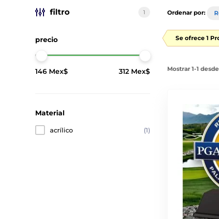
filtro
1
Ordenar por:
R
Se ofrece 1 P
precio
Mostrar 1-1 desd
146 Mex$
312 Mex$
Material
acrílico
(1)