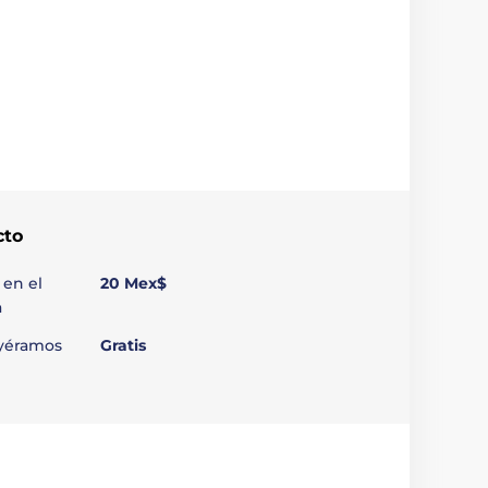
cto
 en el
20 Mex$
a
uyéramos
Gratis