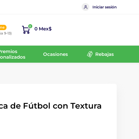
Iniciar sesión
0
ine
0 Mex$
Sa 9-13)
Premios
Ocasiones
Rebajas
onalizados
ca de Fútbol con Textura