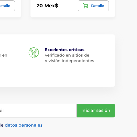
20 Mex$
76
etalle
Detalle
Excelentes críticas
s en
Verificado en sitios de
revisión independientes
il
Iniciar sesión
de
datos personales