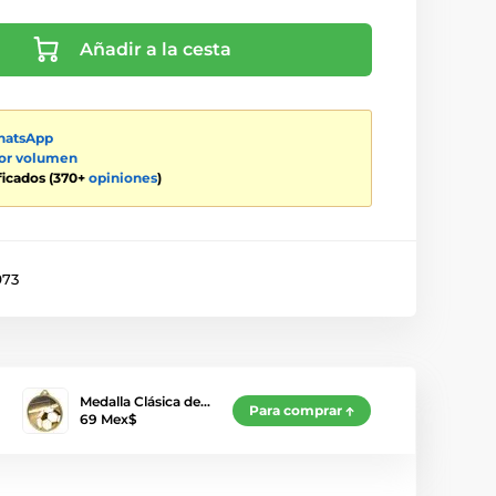
Añadir a la cesta
atsApp
por volumen
ificados (370+
opiniones
)
973
Medalla Clásica de…
Para comprar
69 Mex$