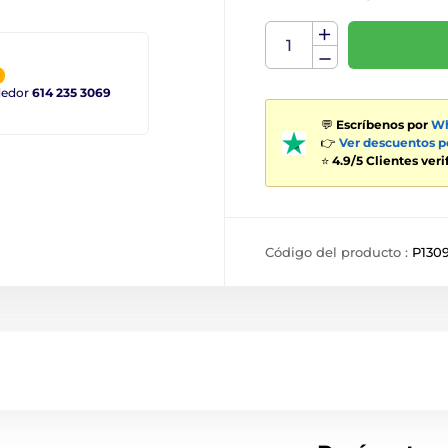
ndedor
614 235 3069
💬
Escríbenos por
Wh
👉
Ver descuentos 
⭐
4.9/5 Clientes ver
Código del producto :
P130