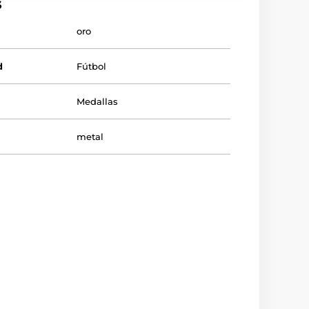
s
oro
d
Fútbol
Medallas
metal