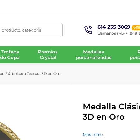
614 235 3069
offl
 producto, categoría
Llámanos
(Mo-Fr 9-18, 
Trofeos
Premios
Medallas
de Copa
Crystal
personalizadas
pers
 de Fútbol con Textura 3D en Oro
Medalla Clási
3D en Oro
Más info ›