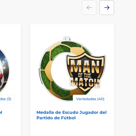
3
des (3)
Variedades (40)
l
Medalla de Escudo Jugador del
Me
Partido de Fútbol
Va