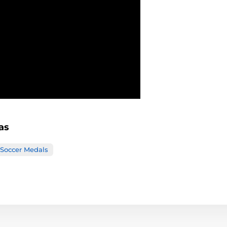
as
Soccer Medals