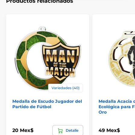
Productos relacionados
El producto aparece en las categorías
Variedades (40)
Medallas de fútbol
Medalla de Escudo Jugador del
Medalla Acacia 
Partido de Fútbol
Ecológica para F
Embossed Prestige Soccer Medals
Oro
Medallas de soccer
20 Mex$
49 Mex$
Detalle