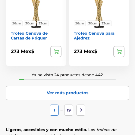
26cm
30cm
33cm
26cm
30cm
33cm
Trofeo Génova de
Trofeo Génova para
Cartas de Póquer
Ajedrez
273 Mex$
273 Mex$
Ya ha visto 24 productos desde 442.
Ver más productos
…
1
19
Ligeros, accesibles y con mucho estilo.
Los
trofeos de