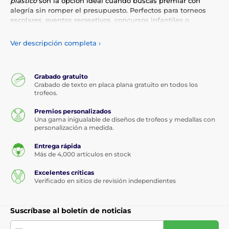
plástico
son la opción ideal cuando buscas premiar con
alegría sin romper el presupuesto. Perfectos para torneos
escolares, eventos recreativos, concursos infantiles o
celebraciones comunitarias.
Ver descripción completa
›
No te dejes engañar por su material:
tienen diseños
llamativos, buenos acabados y pueden personalizarse
con
placas grabadas, colores o emblemas. Además, su peso los
hace prácticos para niños y eventos masivos.
Grabado gratuito
Grabado de texto en placa plana gratuito en todos los
trofeos.
Celebrar también puede ser sencillo y divertido.
Con
nuestros trofeos de plástico,
cada premiación se convierte en
Premios personalizados
un momento especial
— sin complicaciones y con mucho
Una gama inigualable de diseños de trofeos y medallas con
corazón.
personalización a medida.
Entrega rápida
Más de 4,000 artículos en stock
Excelentes críticas
Verificado en sitios de revisión independientes
Suscríbase al boletín de noticias