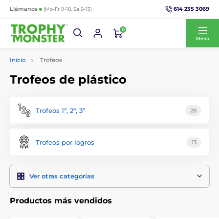
614 235 3069
Llámanos
(Mo-Fr 9-18, Sa 9-13)
0
Menú
Inicio
Trofeos
Trofeos de plástico
Trofeos 1º, 2º, 3º
28
Trofeos por logros
13
Ver otras categorías
Productos más vendidos