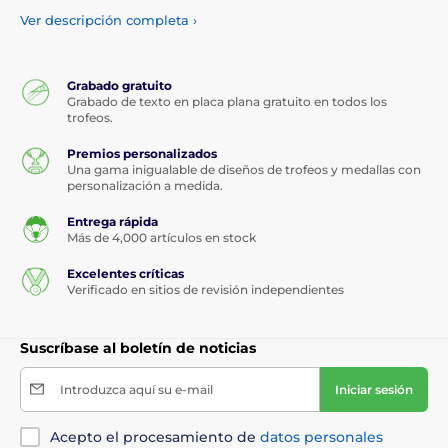
eventos empresariales.
Ver descripción completa
›
¿Organizas una carrera, torneo o ceremonia escolar?
Estas
medallas se adaptan a cualquier ocasión.
Podemos
personalizarlas con texto, logo o diseño a tu medida, para
Grabado gratuito
Grabado de texto en placa plana gratuito en todos los
que cada premiación sea única y memorable.
trofeos.
Ligeras, duraderas y llamativas.
Las medallas de acrílico son
Premios personalizados
la forma perfecta de celebrar logros grandes y pequeños sin
Una gama inigualable de diseños de trofeos y medallas con
complicaciones.
Elige las tuyas, agrégales tu toque personal y
personalización a medida.
prepárate para ese gran momento.
Entrega rápida
Más de 4,000 artículos en stock
Excelentes críticas
Verificado en sitios de revisión independientes
Suscríbase al boletín de noticias
Introduzca aquí su e-mail
Iniciar sesión
Acepto el procesamiento de
datos personales