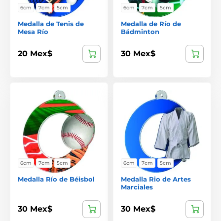
6cm
7cm
5cm
6cm
7cm
5cm
Medalla de Tenis de
Medalla de Río de
Mesa Río
Bádminton
20 Mex$
30 Mex$
6cm
7cm
5cm
6cm
7cm
5cm
Medalla Río de Béisbol
Medalla Rio de Artes
Marciales
30 Mex$
30 Mex$