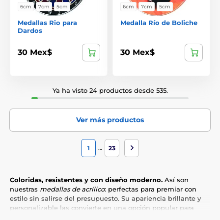
6cm
7cm
5cm
6cm
7cm
5cm
Medallas Rio para
Medalla Río de Boliche
Dardos
30 Mex$
30 Mex$
Ya ha visto 24 productos desde 535.
Ver más productos
…
1
23
Coloridas, resistentes y con diseño moderno.
Así son
nuestras
medallas de acrílico
: perfectas para premiar con
estilo sin salirse del presupuesto. Su apariencia brillante y
personalizable las convierte en una opción popular para
escuelas, torneos deportivos, competencias culturales y