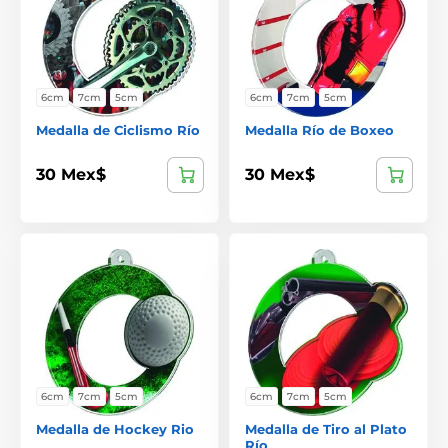
6cm
7cm
5cm
6cm
7cm
5cm
Medalla de Ciclismo Río
Medalla Río de Boxeo
30 Mex$
30 Mex$
6cm
7cm
5cm
6cm
7cm
5cm
Medalla de Hockey Rio
Medalla de Tiro al Plato
Río