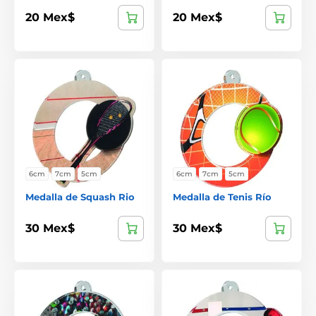
20 Mex$
20 Mex$
6cm
7cm
5cm
6cm
7cm
5cm
Medalla de Squash Rio
Medalla de Tenis Río
30 Mex$
30 Mex$