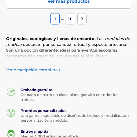
Ver más productos
…
1
11
Originales, ecológicas y llenas de encanto.
Las
medallas de
madera
destacan por su calidez natural y aspecto artesanal.
Son una opción diferente, ideal para eventos escolares,
competencias creativas, actividades al aire libre o
premiaciones con estilo propio.
Ver descripción completa
›
¿Quieres salirte de lo típico?
Elige madera grabada con
láser, detalles en color o formas personalizadas.
Podemos
incluir tu logo, nombre del evento o mensaje especial para
que cada pieza sea única.
Grabado gratuito
Grabado de texto en placa plana gratuito en todos los
trofeos.
Sostenibles, ligeras y memorables.
Estas medallas no solo
reconocen el logro, también transmiten valores.
Regala una
Premios personalizados
medalla que conecta con la naturaleza y deja huella en quien
Una gama inigualable de diseños de trofeos y medallas con
la recibe.
personalización a medida.
Entrega rápida
Más de 4,000 artículos en stock